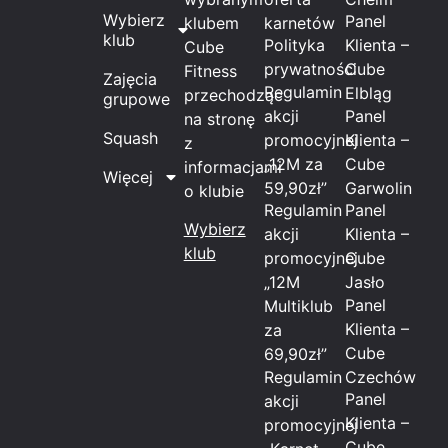
Wybierz
Panel
klubem
karnetów
klub
Polityka
Klienta –
Cube
prywatności
Cube
Fitness
Zajęcia
Regulamin
Elbląg
przechodząc
grupowe
akcji
Panel
na stronę
Squash
promocyjnej
Klienta –
z
„12M za
Cube
informacjami
Więcej
59,90zł”
Garwolin
o klubie
Regulamin
Panel
Wybierz
akcji
Klienta –
klub
promocyjnej
Cube
„12M
Jasło
Panel
Multiklub
Klienta –
za
Cube
69,90zł”
Regulamin
Czechów
Panel
akcji
Klienta –
promocyjnej
Cube