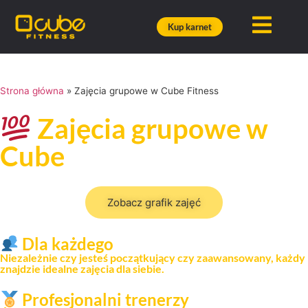
Kup karnet
Strona główna
»
Zajęcia grupowe w Cube Fitness
Zajęcia grupowe w
Cube
Zobacz grafik zajęć
Dla każdego
Niezależnie czy jesteś początkujący czy zaawansowany, każdy
znajdzie idealne zajęcia dla siebie.
Profesjonalni trenerzy