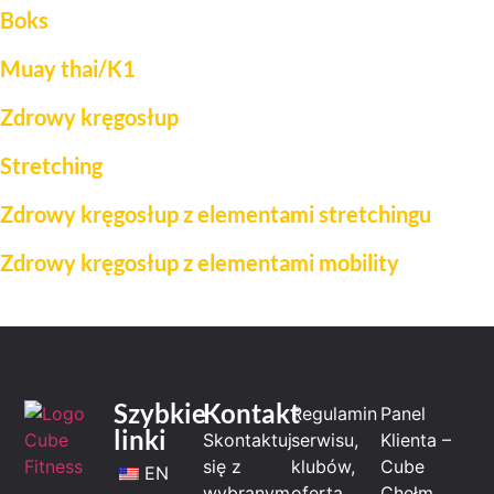
Boks
Muay thai/K1
Zdrowy kręgosłup
Stretching
Zdrowy kręgosłup z elementami stretchingu
Zdrowy kręgosłup z elementami mobility
Szybkie
Kontakt
Regulamin
Panel
linki
Skontaktuj
serwisu,
Klienta –
się z
klubów,
Cube
EN
wybranym
oferta
Chełm