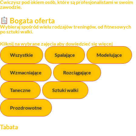
Ćwiczysz pod okiem osób, które są profesjonalistami w swoim
zawodzie.
Bogata oferta
Wybieraj spośród wielu rodzajów treningów, od fitnesowych
po sztuki walki.
Kliknij na wybrane zajęcia aby dowiedzieć się więcej
Wszystkie
Spalające
Modelujące
Wzmacniające
Rozciągające
Taneczne
Sztuki walki
Prozdrowotne
Tabata