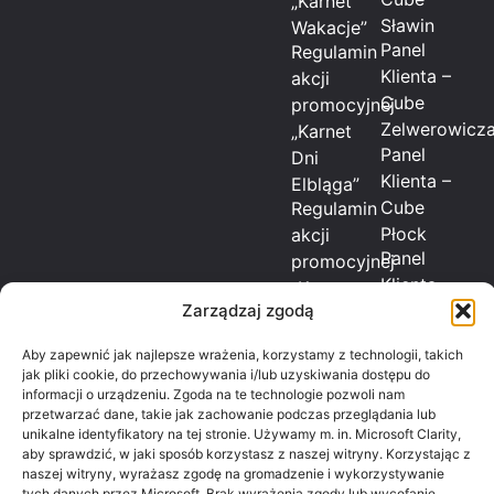
„Karnet
Sławin
Wakacje”
Panel
Regulamin
Klienta –
akcji
Cube
promocyjnej
Zelwerowicz
„Karnet
Panel
Dni
Klienta –
Elbląga”
Cube
Regulamin
Płock
akcji
Panel
promocyjnej
Klienta –
„Karnet
Zarządzaj zgodą
Cube
Lato”
Radom
Aby zapewnić jak najlepsze wrażenia, korzystamy z technologii, takich
Panel
jak pliki cookie, do przechowywania i/lub uzyskiwania dostępu do
Klienta –
informacji o urządzeniu. Zgoda na te technologie pozwoli nam
Cube
przetwarzać dane, takie jak zachowanie podczas przeglądania lub
unikalne identyfikatory na tej stronie. Używamy m. in. Microsoft Clarity,
Sochaczew
aby sprawdzić, w jaki sposób korzystasz z naszej witryny. Korzystając z
Panel
naszej witryny, wyrażasz zgodę na gromadzenie i wykorzystywanie
Klienta –
tych danych przez Microsoft. Brak wyrażenia zgody lub wycofanie