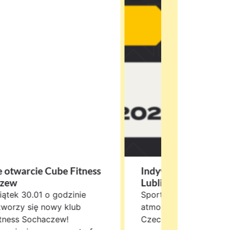
e otwarcie Cube Fitness
Indywidulane Mistr
czew
Lublina
iątek 30.01 o godzinie
Sportowa rywalizacja,
tworzy się nowy klub
atmosfera już 6 grudn
tness Sochaczew!
Czechów!