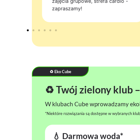
 w
zajęcia grupowe, strefa cardio -
t.
zapraszamy!
♻️ Eko Cube
♻️ Twój zielony klub 
W klubach Cube wprowadzamy ekol
*Niektóre rozwiązania są dostępne w wybranych klub
💧 Darmowa woda*