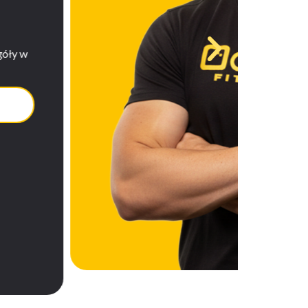
nline w aplikacji Gymsy
Odbierz zniżkę