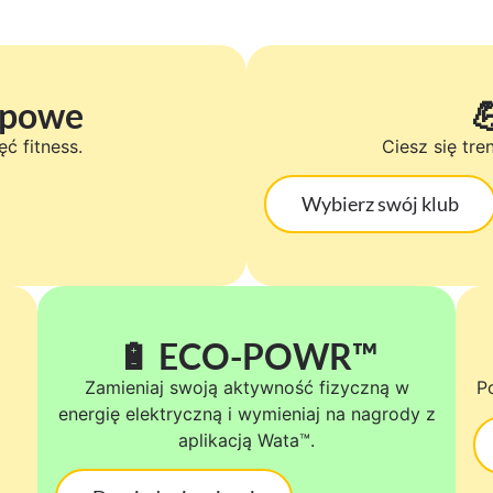
upowe

ć fitness.
Ciesz się tr
Wybierz swój klub
🔋 ECO-POWR™​
Zamieniaj swoją aktywność fizyczną w
P
energię elektryczną i wymieniaj na nagrody z
aplikacją Wata™.