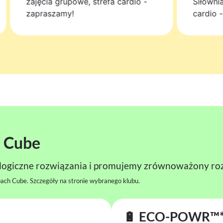
zajęcia grupowe, strefa cardio -
Siłowni
zapraszamy!
cardio 
– Cube
ogiczne rozwiązania i promujemy zrównoważony ro
ach Cube. Szczegóły na stronie wybranego klubu.
🔋 ECO-POWR™