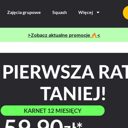
Zajęcia grupowe
Squash
Więcej
>Zobacz aktualne promocje 🔥<
T
PER
-50zł NA PIEWRS
Przeglądaj tre