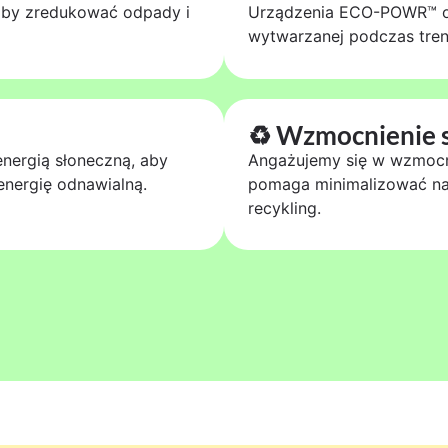
 aby zredukować odpady i
Urządzenia ECO-POWR™ odz
wytwarzanej podczas tren
♻️ Wzmocnienie s
nergią słoneczną, aby
Angażujemy się w wzmocn
nergię odnawialną.
pomaga minimalizować na
recykling.