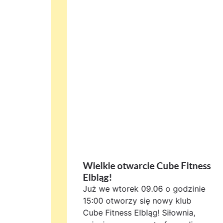
ness we
Wielkie otwarcie Cube Fitness
Elbląg!
ek to
Już we wtorek 09.06 o godzinie
eń do
15:00 otworzy się nowy klub
nkcjonalnego
Cube Fitness Elbląg! Siłownia,