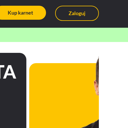
Kup karnet
Zaloguj
RENING
SONALNY
ZY TRENING
nerów, umów trening przez