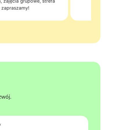
a, zajęcia grupowe, strefa
- zapraszamy!
zwój.
*