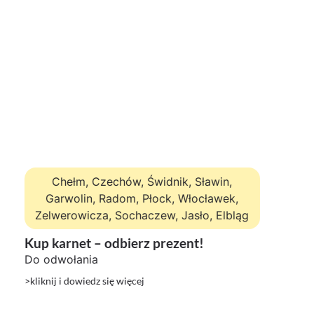
Chełm, Czechów, Świdnik, Sławin,
Garwolin, Radom, Płock, Włocławek,
Zelwerowicza, Sochaczew, Jasło, Elbląg
Kup karnet – odbierz prezent!
Do odwołania
>kliknij i dowiedz się więcej