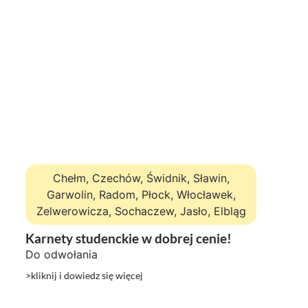
Chełm, Czechów, Świdnik, Sławin,
Garwolin, Radom, Płock, Włocławek,
Zelwerowicza, Sochaczew, Jasło, Elbląg
Karnety studenckie w dobrej cenie!
Do odwołania
>kliknij i dowiedz się więcej