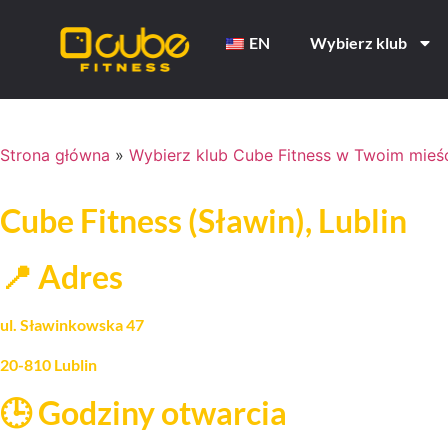
EN
Wybierz klub
Strona główna
»
Wybierz klub Cube Fitness w Twoim mieś
Cube Fitness (Sławin), Lublin
📍 Adres
ul. Sławinkowska 47
20-810 Lublin
🕒 Godziny otwarcia