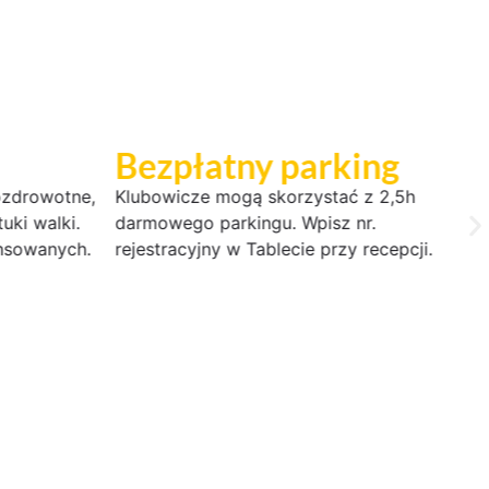
Bezpłatny parking
F
rozdrowotne,
Klubowicze mogą skorzystać z 2,5h
Od
uki walki.
darmowego parkingu. Wpisz nr.
ba
nsowanych.
rejestracyjny w Tablecie przy recepcji.
po