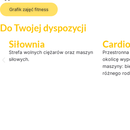
Grafik zajęć fitness
Do Twojej dyspozycji
Siłownia
Cardi
nie
Strefa wolnych ciężarów oraz maszyn
Przestronna
siłowych.
okolicę wy
maszyny: bie
różnego rod