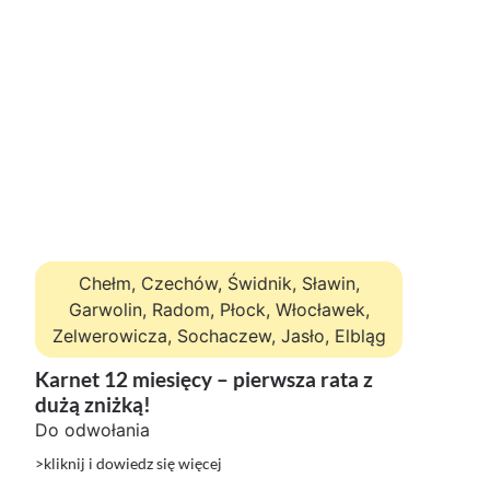
Chełm, Czechów, Świdnik, Sławin,
Garwolin, Radom, Płock, Włocławek,
Zelwerowicza, Sochaczew, Jasło, Elbląg
Karnet 12 miesięcy – pierwsza rata z
dużą zniżką!
Do odwołania
>kliknij i dowiedz się więcej