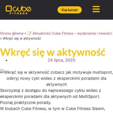
Kup karnet
Strona główna
»
📝 Aktualności Cube Fitness – wydarzenia i nowości
»
Wkręć się w aktywność
Wkręć się w aktywność
24 lipca, 2025
Skorzystaj z dostępu do najnowszego cyklu wideo z
eksperckimi poradami dla aktywnych od MultiSport.
Poznaj praktyczne porady.
W klubach Cube Fitness, w tym w Cube Fitness Sławin,