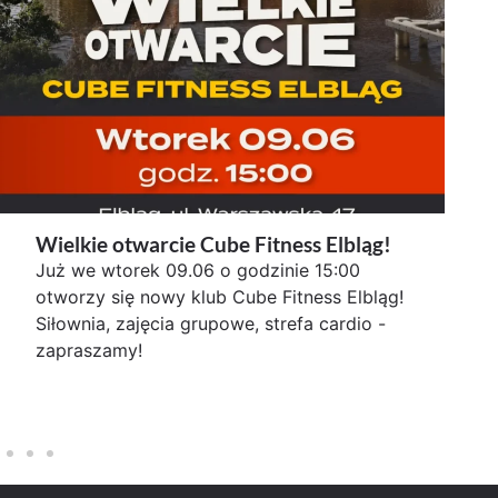
Wielkie otwarcie Cube Fitness Elbląg!
Już we wtorek 09.06 o godzinie 15:00
otworzy się nowy klub Cube Fitness Elbląg!
Siłownia, zajęcia grupowe, strefa cardio -
zapraszamy!