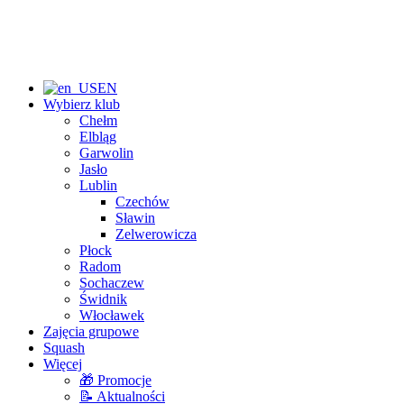
EN
Wybierz klub
Chełm
Elbląg
Garwolin
Jasło
Lublin
Czechów
Sławin
Zelwerowicza
Płock
Radom
Sochaczew
Świdnik
Włocławek
Zajęcia grupowe
Squash
Więcej
🎁 Promocje
📝 Aktualności