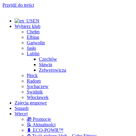
Przejdź do treści
EN
Wybierz klub
Chełm
Elbląg
Garwolin
Jasło
Lublin
Czechów
Sławin
Zelwerowicza
Płock
Radom
Sochaczew
Świdnik
Włocławek
Zajęcia grupowe
Squash
Więcej
🎁 Promocje
📝 Aktualności
🔋 ECO-POWR™
♻️ Twój zielony klub – Cube Fitness