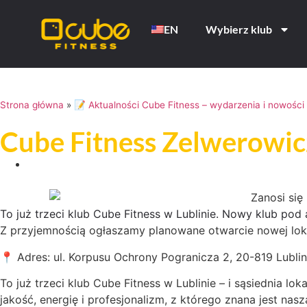
EN
Wybierz klub
Strona główna
»
📝 Aktualności Cube Fitness – wydarzenia i nowości
Cube Fitness Zelwerowic
To już trzeci klub Cube Fitness w Lublinie. Nowy klub pod 
Z przyjemnością ogłaszamy planowane otwarcie nowej lokal
📍 Adres: ul. Korpusu Ochrony Pogranicza 2, 20-819 Lubli
To już trzeci klub Cube Fitness w Lublinie – i sąsiednia l
jakość, energię i profesjonalizm, z którego znana jest nasz