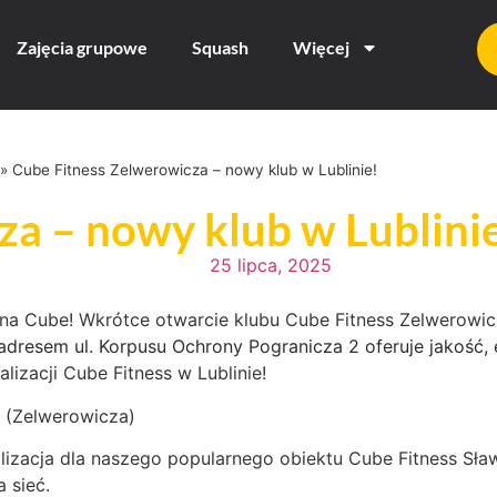
Zajęcia grupowe
Squash
Więcej
»
Cube Fitness Zelwerowicza – nowy klub w Lublinie!
za – nowy klub w Lublini
25 lipca, 2025
adresem ul. Korpusu Ochrony Pogranicza 2 oferuje jakość, e
izacji Cube Fitness w Lublinie!
n (Zelwerowicza)
okalizacja dla naszego popularnego obiektu Cube Fitness Sła
a sieć.