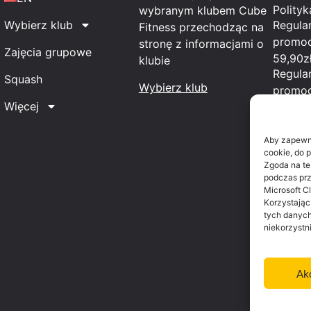
Polity
wybranym klubem Cube
Regula
Wybierz klub
Fitness przechodząc na
promoc
stronę z informacjami o
Zajęcia grupowe
59,90z
klubie
Regula
Squash
Wybierz klub
promoc
Więcej
Multikl
Regula
promoc
Aby zapewnić
cookie, do 
Wakacj
Zgoda na te
Regula
podczas prze
promoc
Microsoft Cl
Korzystając
Elbląga
tych danych
Regula
niekorzystn
promoc
Lato”
Ak