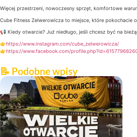
Więcej przestrzeni, nowoczesny sprzęt, komfortowe warun
Cube Fitness Zelwerowicza to miejsce, które pokochacie 
📢 Kiedy otwarcie? Już niedługo, jeśli chcesz być na bie
👉
https://www.instagram.com/cube_zelwerowicza/
👉
https://www.facebook.com/profile.php?id=6157796826
📝 Podobne wpisy