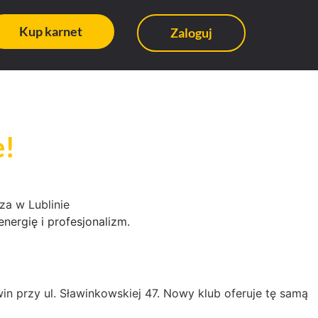
Kup karnet
Zaloguj
e!
nergię i profesjonalizm.
win przy ul. Sławinkowskiej 47. Nowy klub oferuje tę samą